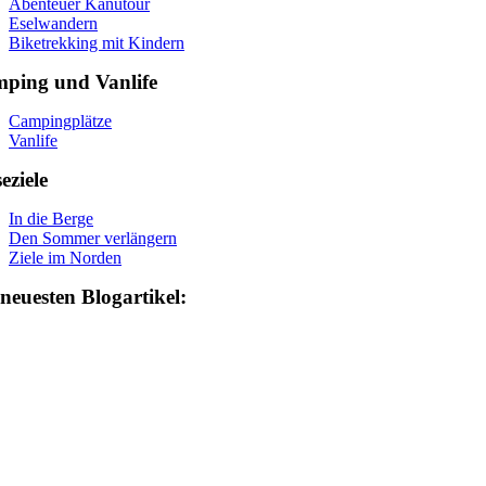
Abenteuer Kanutour
Eselwandern
Biketrekking mit Kindern
ping und Vanlife
Campingplätze
Vanlife
eziele
In die Berge
Den Sommer verlängern
Ziele im Norden
 neuesten Blogartikel: