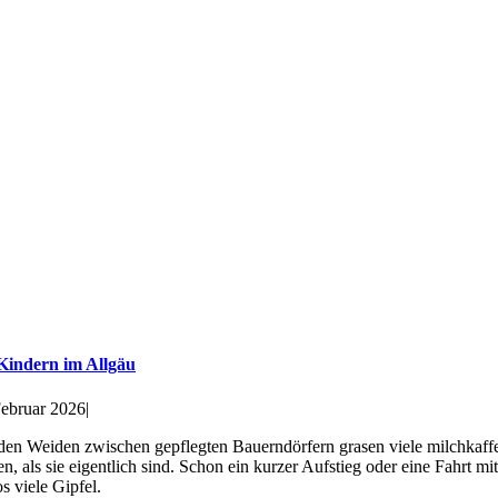
Kindern im Allgäu
Februar 2026
|
den Weiden zwischen gepflegten Bauerndörfern grasen viele milchkaffe
n, als sie eigentlich sind. Schon ein kurzer Aufstieg oder eine Fahrt 
s viele Gipfel.