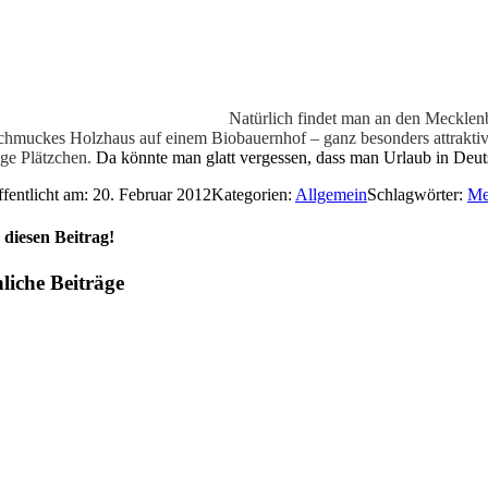
N
atürlich findet man an den Meckle
schmuckes Holzhaus auf einem Biobauernhof – ganz besonders attraktiv
ige Plätzchen.
Da könnte man glatt vergessen, dass man Urlaub in Deu
ffentlicht am: 20. Februar 2012
Kategorien:
Allgemein
Schlagwörter:
Me
e diesen Beitrag!
liche Beiträge