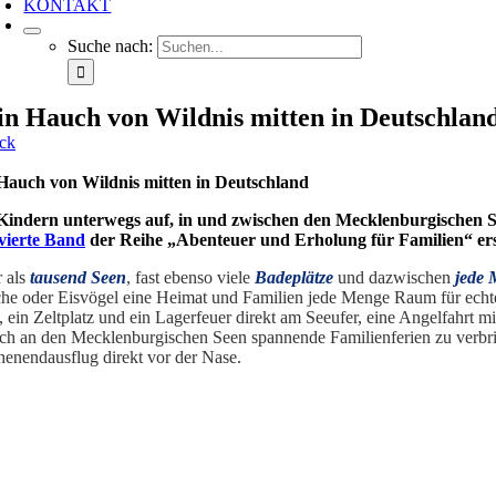
KONTAKT
Suche nach:
in Hauch von Wildnis mitten in Deutschlan
ck
Hauch von Wildnis mitten in Deutschland
Kindern unterwegs auf, in und zwischen den Mecklenburgischen S
vierte Band
der Reihe „Abenteuer und Erholung für Familien“ er
 als
tausend Seen
, fast ebenso viele
Badeplätze
und dazwischen
jede 
che oder Eisvögel eine Heimat und Familien jede Menge Raum für echte
 ein Zeltplatz und ein Lagerfeuer direkt am Seeufer, eine Angelfahrt m
ach an den Mecklenburgischen Seen spannende Familienferien zu verbri
enendausflug direkt vor der Nase.