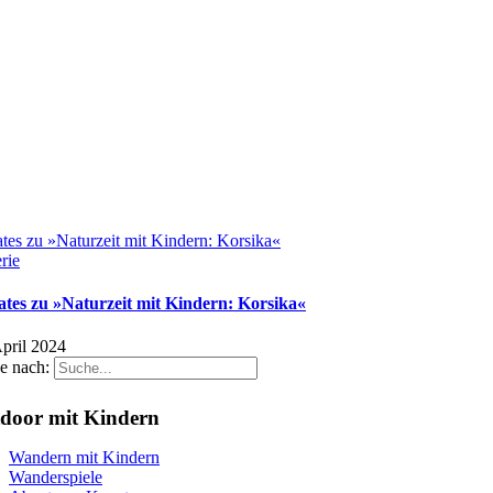
tes zu »Naturzeit mit Kindern: Korsika«
rie
tes zu »Naturzeit mit Kindern: Korsika«
April 2024
e nach:
door mit Kindern
Wandern mit Kindern
Wanderspiele