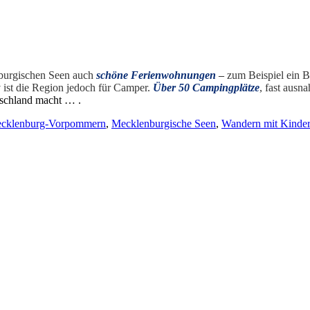
nburgischen Seen auch
schöne Ferienwohnungen
–
zum Beispiel ein B
 ist die Region jedoch für Camper.
Über 50 Campingplätze
, fast ausn
tschland macht … .
cklenburg-Vorpommern
,
Mecklenburgische Seen
,
Wandern mit Kinde