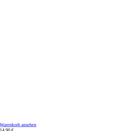
Warenkorb ansehen
14,90
€