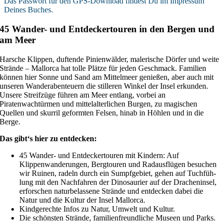
Das Passwort für den GPS-Download findest Du im Impressum
Deines Buches.
45 Wander- und Entdeckertouren in den Bergen und
am Meer
Harsche Klippen, duftende Pinienwälder, malerische Dörfer und weite
Strände – Mallorca hat tolle Plätze für jeden Geschmack. Familien
können hier Sonne und Sand am Mittelmeer genießen, aber auch mit
unseren Wanderabenteuern die stilleren Winkel der Insel erkunden.
Unsere Streifzüge führen am Meer entlang, vorbei an
Piratenwachtürmen und mittelalterlichen Burgen, zu magischen
Quellen und skurril geformten Felsen, hinab in Höhlen und in die
Berge.
Das gibt‘s hier zu entdecken:
45 Wander- und Entdecker­touren mit Kindern: Auf
Klippenwanderungen, Bergtouren und Radaus­flügen besuchen
wir Ruinen, radeln durch ein Sumpfgebiet, gehen auf Tuchfüh­
lung mit den Nachfahren der Dinosaurier auf der Drachen­insel,
erforschen naturbelassene Strände und ent­decken dabei die
Natur und die Kultur der Insel Mallorca.
Kindgerechte Infos zu Natur, Umwelt und Kultur.
Die schönsten Strände, familien­freundliche Museen und Parks.