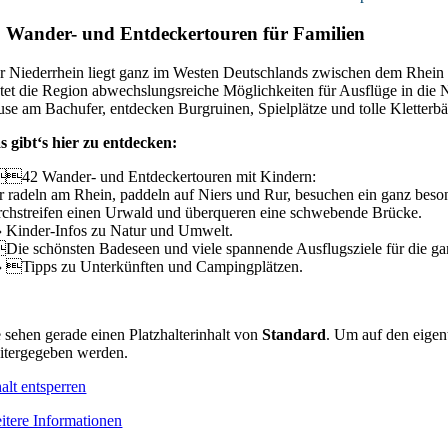
 Wander- und Entdeckertouren für Familien
r Niederrhein liegt ganz im Westen Deutschlands zwischen dem Rhein 
etet die Region abwechslungsreiche Möglichkeiten für Ausflüge in die
use am Bach­ufer, entdecken Burgruinen, Spielplätze und tolle Kletter
s gibt‘s hier zu entdecken:
42 Wander- und Entdeckertouren mit Kindern:
r radeln am Rhein, paddeln auf Niers und Rur, besu­chen ein ganz bes
rchstreifen einen Urwald und überqueren eine schwebende Brücke.
›
Kinder-Infos zu Natur und Umwelt.
ie schönsten Badeseen und viele spannende Ausflugsziele für die ga
›
Tipps zu Unterkünften und Campingplätzen.
e sehen gerade einen Platzhalterinhalt von
Standard
. Um auf den eigent
itergegeben werden.
alt entsperren
itere Informationen