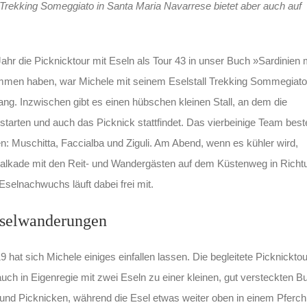
t. Trekking Someggiato in Santa Maria Navarrese bietet aber auch auf
 Jahr die Picknicktour mit Eseln als Tour 43 in unser Buch »Sardinien 
men haben, war Michele mit seinem Eselstall Trekking Sommegiato
ng. Inzwischen gibt es einen hübschen kleinen Stall, an dem die
tarten und auch das Picknick stattfindet. Das vierbeinige Team best
: Muschitta, Faccialba und Ziguli. Am Abend, wenn es kühler wird,
avalkade mit den Reit- und Wandergästen auf dem Küstenweg in Richt
selnachwuchs läuft dabei frei mit.
Eselwanderungen
9 hat sich Michele einiges einfallen lassen. Die begleitete Picknicktou
ch in Eigenregie mit zwei Eseln zu einer kleinen, gut versteckten B
und Picknicken, während die Esel etwas weiter oben in einem Pferch