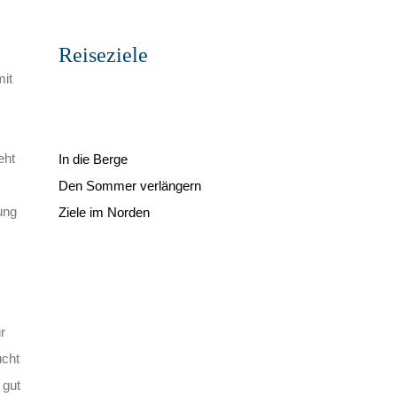
Reiseziele
mit
eht
In die Berge
Den Sommer verlängern
ung
Ziele im Norden
r
ucht
 gut