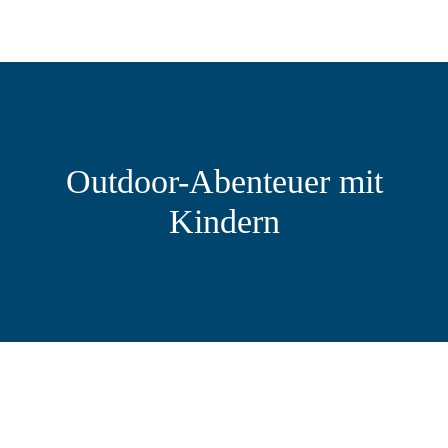
WE
B
GPS D
Outdoor-Abenteuer mit
Kindern
UP
KO
SUCHE
NACH: